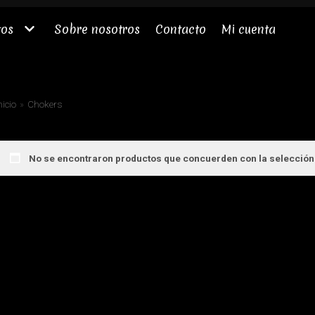
tos
Sobre nosotros
Contacto
Mi cuenta
nicio
»
Chokers
No se encontraron productos que concuerden con la selección