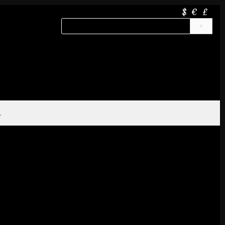
$
€
£
.