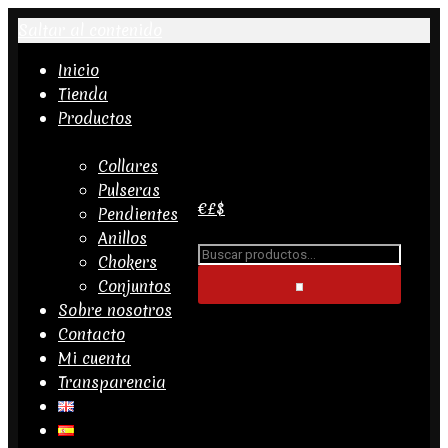
Saltar al contenido
Inicio
Tienda
Productos
Buscar...
Collares
Pulseras
€
£
$
Pendientes
CATEGORÍAS DE PRODUCTO
Anillos
Anillos
Buscar...
Chokers
Collares
Conjuntos
Conjuntos
Sobre nosotros
Pendientes
Contacto
Pulseras
Mi cuenta
Transparencia