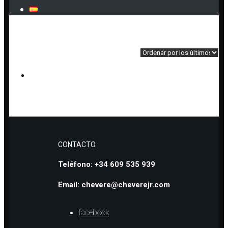
Inicio
»
Anillos
Mostrando el único resultado
Filtrar»
ANILLOS ELÁSTICOS DE LAVA Y OLIVINA
CONTACTO
Teléfono: +34 609 535 939
Email: chevere@cheverejr.com
facebook