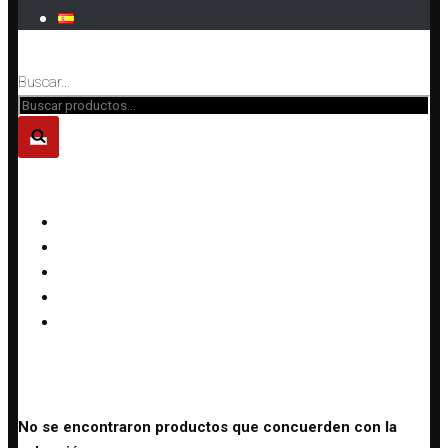
Cerrar
Buscar...
CATEGORÍAS DE PRODUCTO
Anillos
Collares
Conjuntos
Pendientes
Pulseras
Inicio
»
Chokers
Filtrar»
No se encontraron productos que concuerden con la