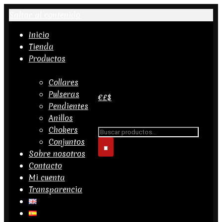
Saltar al contenido
Inicio
Tienda
Productos
Collares
Pulseras
€
£
$
Pendientes
Anillos
Buscar...
Chokers
Conjuntos
Sobre nosotros
Contacto
Mi cuenta
Transparencia