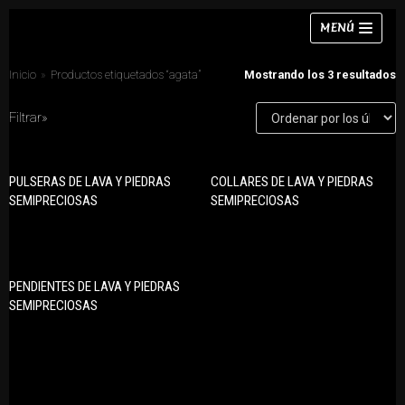
Saltar
MENÚ
al
contenido
Inicio
»
Productos etiquetados “agata”
Mostrando los 3 resultados
Filtrar»
Collares
PULSERAS DE LAVA Y PIEDRAS
COLLARES DE LAVA Y PIEDRAS
CATEGORÍAS DE PRODUCTO
Pulseras
SEMIPRECIOSAS
SEMIPRECIOSAS
Anillos
Pendientes
Collares
Anillos
Conjuntos
PENDIENTES DE LAVA Y PIEDRAS
Chokers
Pendientes
SEMIPRECIOSAS
Conjuntos
Pulseras