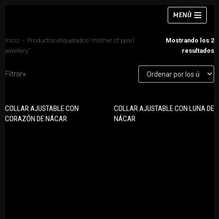
Saltar
MENÚ
al
contenido
Inicio
»
Productos etiquetados “mother of pearl
Mostrando los 2
jewellery”
resultados
Filtrar»
Collares
CATEGORÍAS DE PRODUCTO
Pulseras
COLLAR AJUSTABLE CON
COLLAR AJUSTABLE CON LUNA DE
Anillos
CORAZÓN DE NÁCAR
NÁCAR
Pendientes
Collares
Anillos
Conjuntos
Chokers
Pendientes
Conjuntos
Pulseras