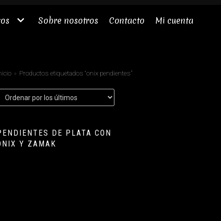
tos
Sobre nosotros
Contacto
Mi cuenta
nicio
»
Productos etiquetados “onix pendientes”
PENDIENTES DE PLATA CON
ÓNIX Y ZAMAK