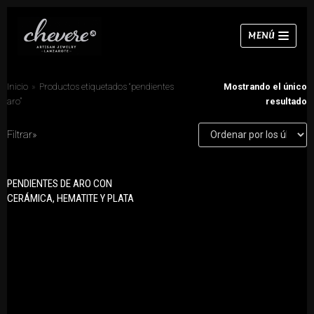
Saltar
MENÚ
al
contenido
Inicio
»
Productos etiquetados “pendientes
Mostrando el único
aro”
resultado
Filtrar»
CATEGORÍAS DE PRODUCTO
Collares
Anillos
Pulseras
PENDIENTES DE ARO CON
Collares
CERÁMICA, HEMATITE Y PLATA
Pendientes
Conjuntos
Anillos
Pendientes
Pulseras
Chokers
Conjuntos