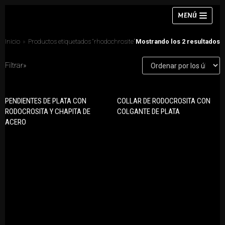
Saltar
MENÚ
al
contenido
Inicio
»
Productos etiquetados “rhodochrosite”
Mostrando los 2 resultados
Filtrar»
Collares
PENDIENTES DE PLATA CON
COLLAR DE RODOCROSITA CON
CATEGORÍAS DE PRODUCTO
Pulseras
RODOCROSITA Y CHAPITA DE
COLGANTE DE PLATA
Anillos
ACERO
Pendientes
Collares
Anillos
Conjuntos
Chokers
Pendientes
Conjuntos
Pulseras