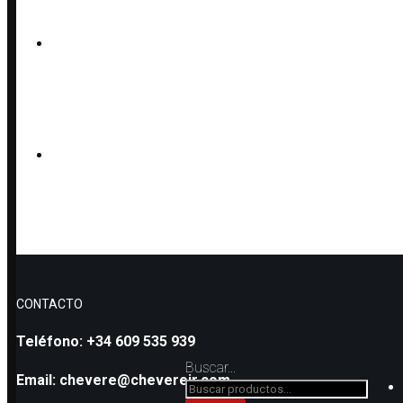
COLLAR AJUSTABLE CON 
PULSERA DE ÓNIX CON CÍ
CONTACTO
Teléfono: +34 609 535 939
Buscar...
Email: chevere@cheverejr.com