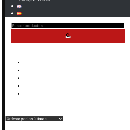
Buscar...
CATEGORÍAS DE PRODUCTO
Anillos
Collares
Conjuntos
Pendientes
Pulseras
Inicio
»
Productos etiquetados “ojo turco”