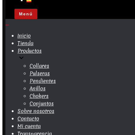
Menú
Menú
de
navegación
Menú
de
Inicio
navegación
Tienda
Productos
Collares
Pulseras
Pendientes
Anillos
Chokers
Conjuntos
Sobre nosotros
Contacto
Mi cuenta
Transparencia