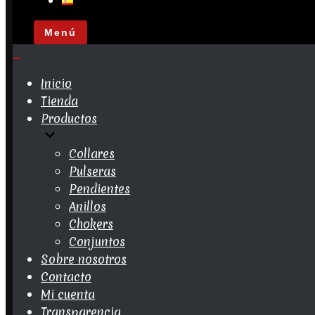
Menú
Menú
de
navegación
Menú
de
Inicio
navegación
Tienda
Productos
Collares
Pulseras
Pendientes
Anillos
Chokers
Conjuntos
Sobre nosotros
Contacto
Mi cuenta
Transparencia