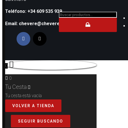
Teléfono: +34 609 535 939
Buscar...
Email: chevere@cheverejr.com
0
0
Tu Cesta
Tu cesta está vacía
VOLVER A TIENDA
SEGUIR BUSCANDO