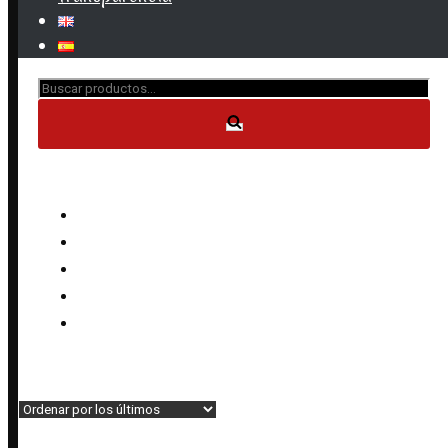
Buscar...
CATEGORÍAS DE PRODUCTO
Anillos
Collares
Conjuntos
Pendientes
Pulseras
Inicio
»
Productos etiquetados “sterling silver jewellery”