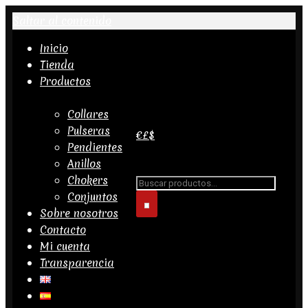
Saltar al contenido
Inicio
Tienda
Productos
Collares
Pulseras
€
£
$
Pendientes
Anillos
Buscar...
Chokers
Conjuntos
Sobre nosotros
Contacto
Mi cuenta
Transparencia