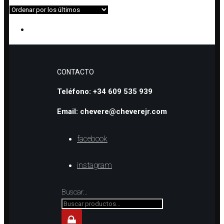
COLLAR DE CUARZO BLANCO CON COLGANTE CON AMATISTA Y GRANATE
CONTACTO
Teléfono: +34 609 535 939
Email: chevere@cheverejr.com
facebook
instagram
Buscar...