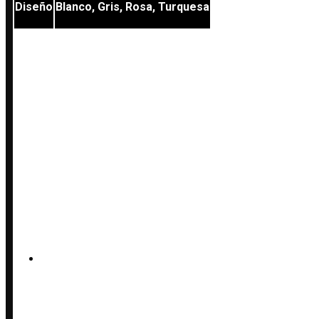
Diseño
Blanco, Gris, Rosa, Turquesa
VALORACIONES
No hay valoraciones aún.
Sé el primero en valorar “Pulseras de Cristal”
Debes
acceder
para publicar una valoración.
PRODUCTOS RELACIONADOS
PULSERA DE LAVA, OLIVIN