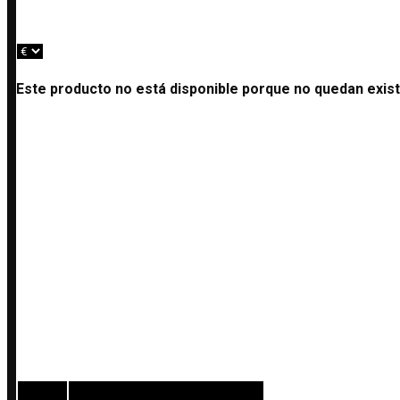
Este producto no está disponible porque no quedan exist
Descripción
Información adicional
Valoraciones (0)
Estas pulseras elásticas están hechas con cuentas de la
Las cuentas de lava continúan por toda la parte de atrás 
Tienen una circunferencia de aproximadamente 17cms.
Los pendientes y el collar a juego de todos los diseños