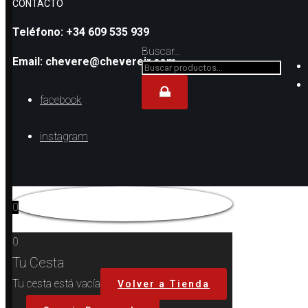
CONTACTO
Teléfono: +34 609 535 939
Buscar...
Email: chevere@cheverejr.com
facebook
instagram
0
0
Tu Cesta
Tu cesta está vacía
Volver a Tienda