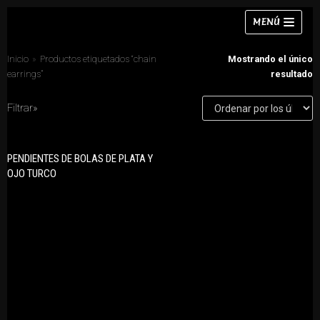
Saltar
MENÚ
al
contenido
Inicio
»
Productos etiquetados “chain
Mostrando el único
earrings”
resultado
Filtrar»
Collares
CATEGORÍAS DE PRODUCTO
Pulseras
PENDIENTES DE BOLAS DE PLATA Y
Anillos
OJO TURCO
Pendientes
Collares
Anillos
Conjuntos
Chokers
Pendientes
Conjuntos
Pulseras