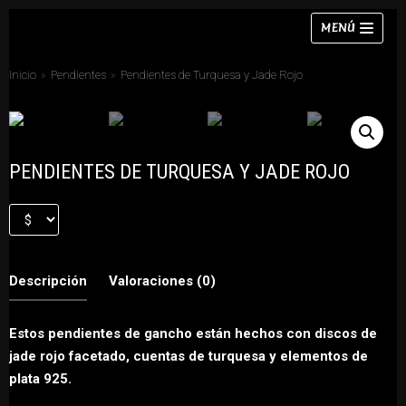
Saltar
MENÚ
al
contenido
Inicio
»
Pendientes
»
Pendientes de Turquesa y Jade Rojo
Collares
PENDIENTES DE TURQUESA Y JADE ROJO
Pulseras
Pendientes
Anillos
Descripción
Valoraciones (0)
Chokers
Conjuntos
Estos pendientes de gancho están hechos con discos de
jade rojo facetado, cuentas de turquesa y elementos de
plata 925.