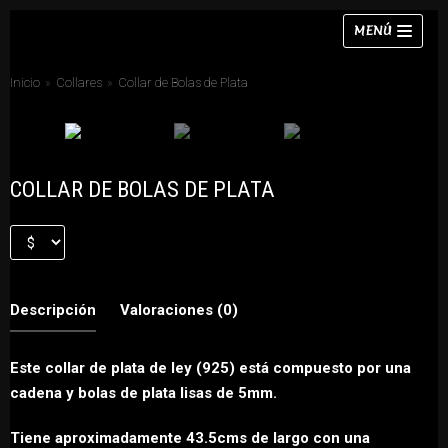
Saltar
MENÚ
al
contenido
Inicio
»
Collares
»
Collar de Bolas de Plata
Collares
COLLAR DE BOLAS DE PLATA
Pulseras
Pendientes
Anillos
Descripción
Valoraciones (0)
Chokers
Conjuntos
Este collar de plata de ley (925) está compuesto por una
cadena y bolas de plata lisas de 5mm.
Tiene aproximadamente 43.5cms de largo con una