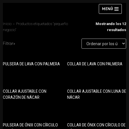
Saltar
MENÚ
al
contenido
Inicio
»
Productos etiquetados “pequeño
Mostrando los 12
negocio”
resultados
Filtrar»
Collares
CATEGORÍAS DE PRODUCTO
Pulseras
PULSERA DE LAVA CON PALMERA
COLLAR DE LAVA CON PALMERA
Anillos
Pendientes
Collares
Anillos
Conjuntos
COLLAR AJUSTABLE CON
COLLAR AJUSTABLE CON LUNA DE
Chokers
Pendientes
CORAZÓN DE NÁCAR
NÁCAR
Conjuntos
Pulseras
PULSERA DE ÓNIX CON CÍRCULO
COLLAR DE ÓNIX CON CÍRCULO DE