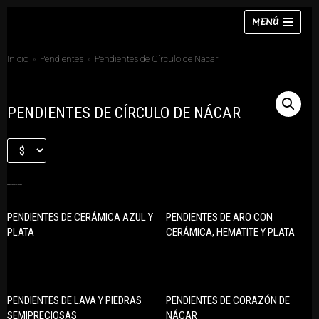
Saltar
MENÚ
al
contenido
Inicio
»
Pendientes
»
Pendientes de Círculo de Nácar
PENDIENTES DE CÍRCULO DE NÁCAR
Collares
Pulseras
Pendientes
PRODUCTOS RELACIONADOS
Anillos
PENDIENTES DE CERÁMICA AZUL Y
PENDIENTES DE ARO CON
Chokers
PLATA
CERÁMICA, HEMATITE Y PLATA
Conjuntos
PENDIENTES DE LAVA Y PIEDRAS
PENDIENTES DE CORAZÓN DE
SEMIPRECIOSAS
NÁCAR