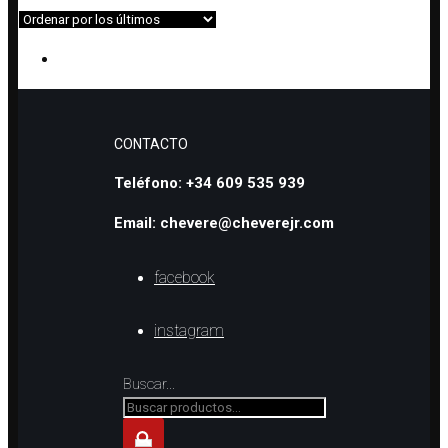
PULSERAS DE CRISTAL
CONTACTO
Teléfono: +34 609 535 939
Email: chevere@cheverejr.com
facebook
instagram
Buscar...