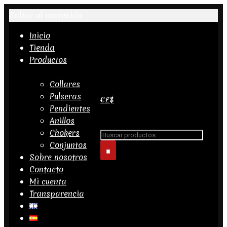
Saltar al contenido
Inicio
Tienda
Productos
Collares
Pulseras
€
£
$
Pendientes
Anillos
Buscar...
Chokers
Conjuntos
Sobre nosotros
Contacto
Mi cuenta
Transparencia