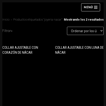
Saltar
MENÚ
al
contenido
Inicio
»
Productos etiquetados “joyeria nacar”
Mostrando los 2 resultados
Filtrar»
Collares
COLLAR AJUSTABLE CON
COLLAR AJUSTABLE CON LUNA DE
CATEGORÍAS DE PRODUCTO
Pulseras
CORAZÓN DE NÁCAR
NÁCAR
Anillos
Pendientes
Collares
Anillos
Conjuntos
Chokers
Pendientes
Conjuntos
Pulseras