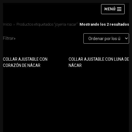
Saltar
MENÚ
al
contenido
Inicio
»
Productos etiquetados “joyeria nacar”
Mostrando los 2 resultados
Filtrar»
Collares
COLLAR AJUSTABLE CON
COLLAR AJUSTABLE CON LUNA DE
CATEGORÍAS DE PRODUCTO
Pulseras
CORAZÓN DE NÁCAR
NÁCAR
Anillos
Pendientes
Collares
Anillos
Conjuntos
Chokers
Pendientes
Conjuntos
Pulseras