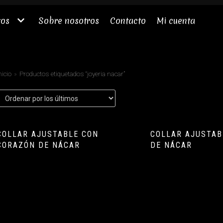
tos
Sobre nosotros
Contacto
Mi cuenta
nicio
»
Productos etiquetados “joyeria nacar”
COLLAR AJUSTABLE CON
COLLAR AJUSTAB
CORAZÓN DE NÁCAR
DE NÁCAR